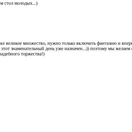
м стол молодых...)
е великое множество, нужно только включить фантазию и впере
то этот знаменательный день уже назначен...)) поэтому мы жела
вадебного торжества!)