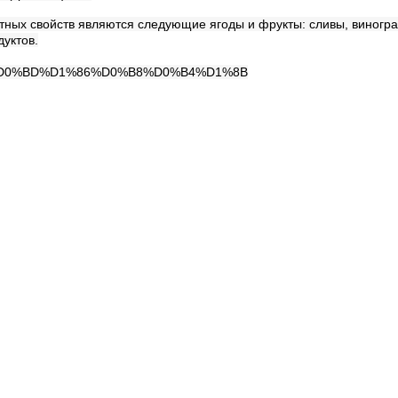
ных свойств являются следующие ягоды и фрукты: сливы, виноград,
дуктов.
%BE%D0%BD%D1%86%D0%B8%D0%B4%D1%8B