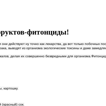
фруктов-фитонциды!
они действуют ну точно как лекарства, да вот только побочных по
ака, выводят из организма экологические токсины и даже замедля
калов, делая их совершенно безвредными для организма.
Фитонцид
ы, картошку.
 (красный) сок.